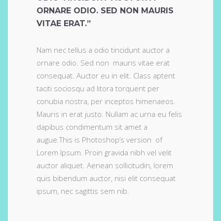
ORNARE ODIO. SED NON MAURIS
VITAE ERAT.”
Nam nec tellus a odio tincidunt auctor a
ornare odio. Sed non mauris vitae erat
consequat. Auctor eu in elit. Class aptent
taciti sociosqu ad litora torquent per
conubia nostra, per inceptos himenaeos.
Mauris in erat justo. Nullam ac urna eu felis
dapibus condimentum sit amet a
augue.This is Photoshop’s version of
Lorem Ipsum. Proin gravida nibh vel velit
auctor aliquet. Aenean sollicitudin, lorem
quis bibendum auctor, nisi elit consequat
ipsum, nec sagittis sem nib.
toto togel