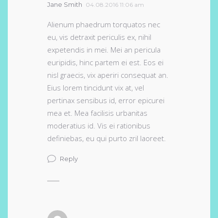
Jane Smith
04.08.2016 11:06 am
Alienum phaedrum torquatos nec
eu, vis detraxit periculis ex, nihil
expetendis in mei. Mei an pericula
euripidis, hinc partem ei est. Eos ei
nisl graecis, vix aperiri consequat an.
Eius lorem tincidunt vix at, vel
pertinax sensibus id, error epicurei
mea et. Mea facilisis urbanitas
moderatius id. Vis ei rationibus
definiebas, eu qui purto zril laoreet.
Reply