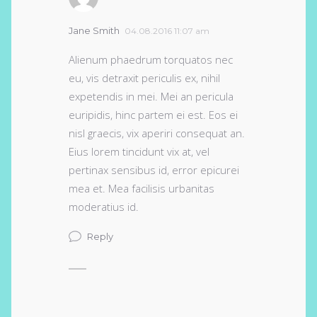
Jane Smith
04.08.2016 11:07 am
Alienum phaedrum torquatos nec
eu, vis detraxit periculis ex, nihil
expetendis in mei. Mei an pericula
euripidis, hinc partem ei est. Eos ei
nisl graecis, vix aperiri consequat an.
Eius lorem tincidunt vix at, vel
pertinax sensibus id, error epicurei
mea et. Mea facilisis urbanitas
moderatius id.
Reply