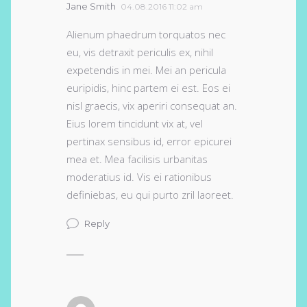
Jane Smith
04.08.2016 11:02 am
Alienum phaedrum torquatos nec
eu, vis detraxit periculis ex, nihil
expetendis in mei. Mei an pericula
euripidis, hinc partem ei est. Eos ei
nisl graecis, vix aperiri consequat an.
Eius lorem tincidunt vix at, vel
pertinax sensibus id, error epicurei
mea et. Mea facilisis urbanitas
moderatius id. Vis ei rationibus
definiebas, eu qui purto zril laoreet.
Reply