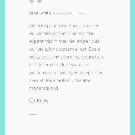
Jane Smith
04.08.2016 11:02 am
Alienum phaedrum torquatos nec
eu, vis detraxit periculis ex, nihil
expetendis in mei. Mei an pericula
euripidis, hinc partem ei est. Eos ei
nisl graecis, vix aperiri consequat an.
Eius lorem tincidunt vix at, vel
pertinax sensibus id, error epicurei
mea et. Mea facilisis urbanitas
moderatius id.
Reply