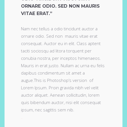
ORNARE ODIO. SED NON MAURIS
VITAE ERAT.”
Nam nec tellus a odio tincidunt auctor a
ornare odio. Sed non mauris vitae erat
consequat. Auctor eu in elit. Class aptent
taciti sociosqu ad litora torquent per
conubia nostra, per inceptos himenaeos.
Mauris in erat justo. Nullam ac urna eu felis
dapibus condimentum sit amet a
augue.This is Photoshop’s version of
Lorem Ipsum. Proin gravida nibh vel velit
auctor aliquet. Aenean sollicitudin, lorem
quis bibendum auctor, nisi elit consequat
ipsum, nec sagittis sem nib.
toto togel